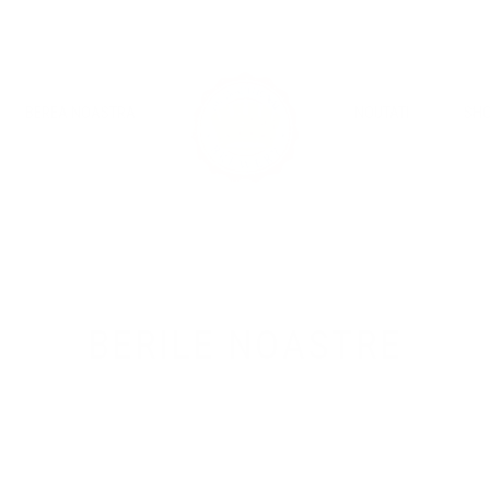
BEREA NOASTRA
NOUTATI
SH
BERILE NOASTRE
Descoperiti berile noastre artizanale Lager
mestesugite cu iscusinta de mesterii nostri
berari in tancuri orizontale pentru mai multa