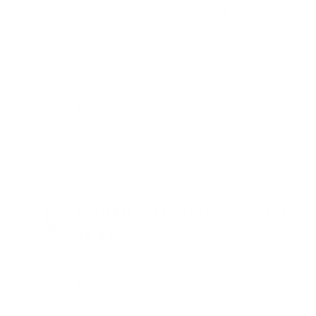
Formele diversificate ale paharelor
accentuează aromele și gustul berilor
noastre. Pentru o experienta completa,
va recomandam sa va lasati inspirati
de un pahar cu o forma similara a celui
de vin pentru servirea berii doppelbock,
iar pentru berile lager folositi un pahar
cu o forma similara cu o lalea.
Turnati berea intr-un unghi
de 45°
Spuma este foarte importanta pentru a
ajunge la adevaratele arome ale berii si
protejeaza consistenta acestora. Cand