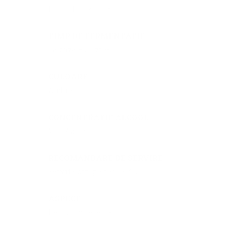
Doppelbock – Lager
TIMP DE FERMENTATIE
La baza + 50 zile
CULOARE
Ambra
CONCENTRATIE ALCOOL
Vol. 7.2% alc., EP: 16°P
RECOMANDARE DE SERVIRE
Servita din pahar la 4°C
ASPECT
Dens, limpede sau usor