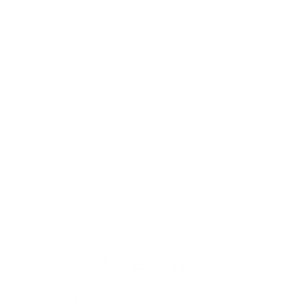
ul al XVII-lea. Se pozitioneaza ca o bere traditionala,
locuitor elegant al paharului de vin rosu, savurata
CARACTERISTICI
STIL