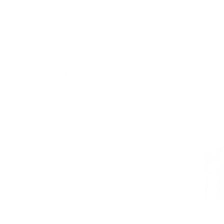
Transylvania DoppelBock
–
Amber Delight
Singura bere romaneasca doppelbock, cu o reteta unica,
premium cu o mostenire culturala variata si bogata as
atat la masa in combinatie cu mancaruri complementar