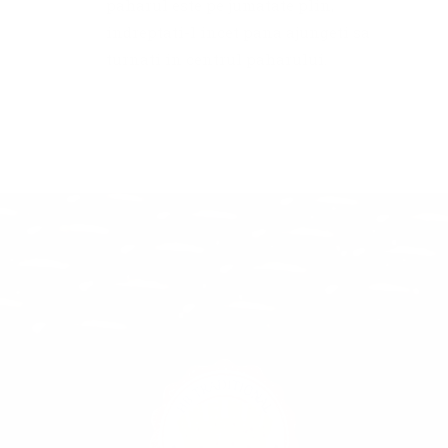
paharul este pe jumatate plin,
indreptati-l incet pana ajungeti sa
turnati in centrul paharului.