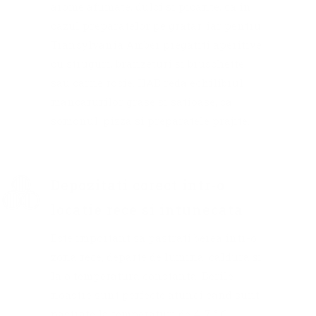
arome afumate, dulci si picante, ca in
cazul preparatelor pe gratar, iar pentru
Transylvania Amber pregatiti aperitive
cu struguri, branzeturi si bruschette
sau carne rosie. HAB reda echilibrul
mancarurilor grase si satioase, ca
somonul, pizza si preparatele prajite.
Depozitati corect intr-o
locatie rece si intunecata
Este important sa pastrati berea intr-o
zona rece, departe de lumina, caldura și
la o temperatura constanta. Berile
noastre sunt perfecte atunci cand sunt
pastrate la temperaturi de 4-7 ° C.