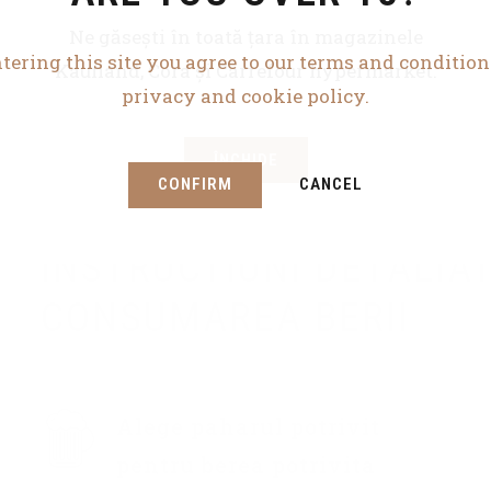
Ne găsești în toată țara în magazinele
tering this site you agree to our terms and conditio
Kaufland, Cora și Carrefour hypermarket.
privacy and cookie policy.
ÎNCHIDE
CONFIRM
CANCEL
INSTRUCTIUNI DETALIA
CONSUMAREA BERII
Alege paharul potrivit
pentru berea potrivita