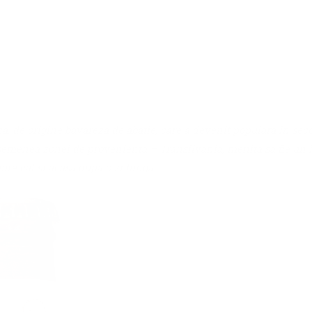
consistenta si un gust distinct. De aceea nicio
alta bere nu seamana cu berile noastre.
 de origine bavareza de abatie, care a devenit populara in secol
emenea zonei de provenienta – Transilvania, menita sa fie un in
e cat si acasa dupa o zi lunga.