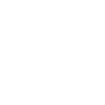
opalescent
NIVELUL CARBONATARII
Moderata, datorita procesului
100% natural de fermentare
indelungata, fara dioxid de
carbon adaugat
INGREDIENTE NATURALE
CALITATIVE
Maltul, sursa de apa si drojdia
sunt productie proprie