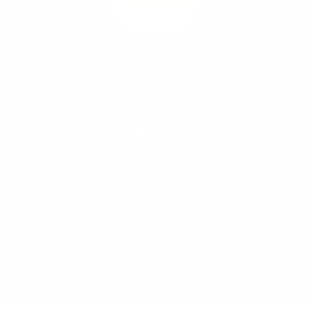
marketing@hbtbere.ro
+40 732 510 360
sales@hbtbere.ro
office@hbtbere.ro
+40 728 194 581