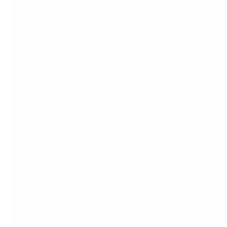
Traim fiecare zi la rand,
traim cu pasiune pentru
meseria noastra si cu dorinta
pentru sustenbilitate, traim
visul.